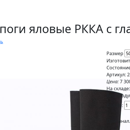
поги яловые РККА с г
вь
Размер
Изготовит
Состояние
Артикул: 
Цена:
7 30
На складе
Вес продук
Кол-во:
Оригинал