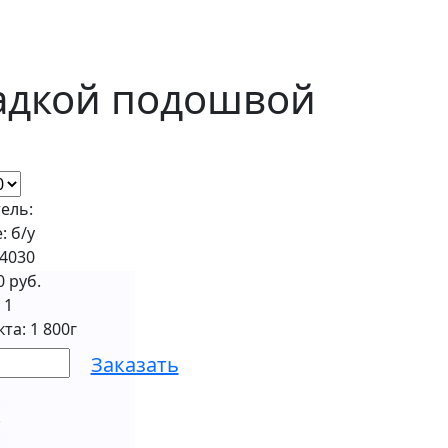
ладкой подошвой
ель:
: б/у
24030
0 руб.
:
1
та: 1 800г
Заказать
.