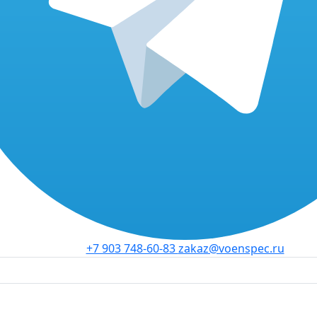
+7 903 748-60-83
zakaz@voenspec.ru