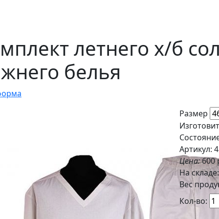
мплект летнего х/б со
жнего белья
форма
Размер
Изготовит
Состояни
Артикул: 
Цена:
600 
На складе
Вес продук
Кол-во: