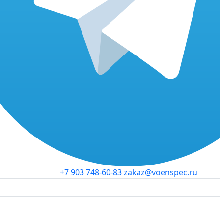
+7 903 748-60-83
zakaz@voenspec.ru