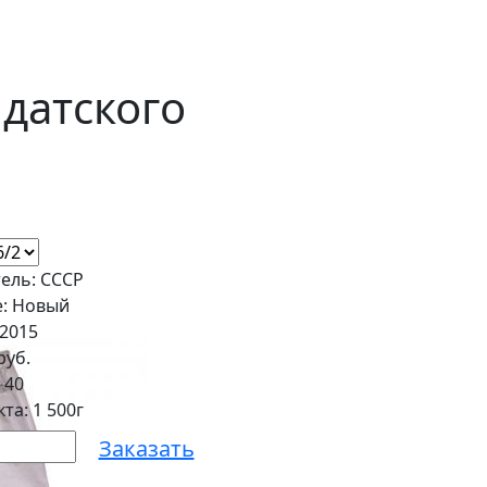
лдатского
ель: СССР
е: Новый
42015
руб.
:
40
та: 1 500г
Заказать