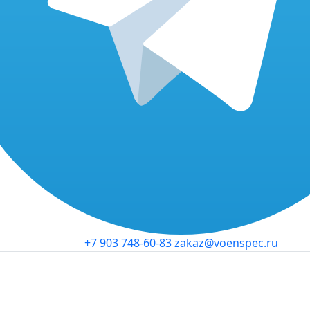
+7 903 748-60-83
zakaz@voenspec.ru