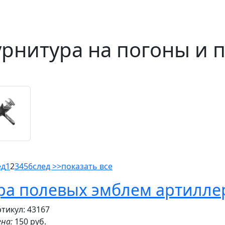
рнитура на погоны и 
ед
1
2
3
4
5
6
след >>
показать все
ра полевых эмблем артиллери
тикул: 43167
на:
150 руб.