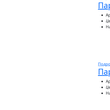
Па
Ар
Це
Н
Подр
Па
Ар
Це
Н