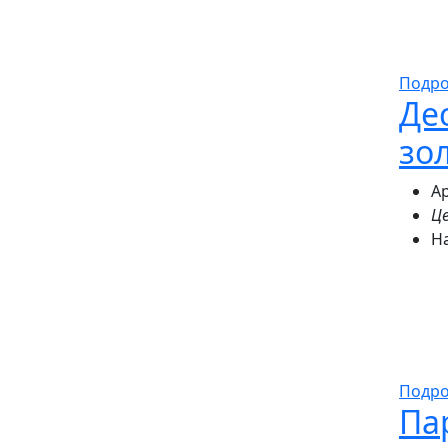
Подр
Де
зо
Ар
Це
Н
Подр
Па