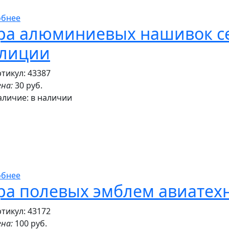
обнее
ра алюминиевых нашивок се
лиции
тикул: 43387
на:
30 руб.
аличие:
в наличии
обнее
ра полевых эмблем авиатехни
тикул: 43172
на:
100 руб.