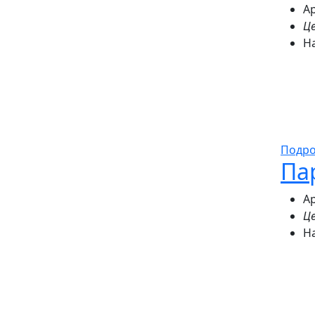
Ар
Це
Н
Подр
Па
Ар
Це
Н