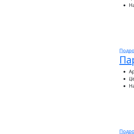
Н
Подр
Па
Ар
Це
Н
Подр