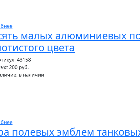
обнее
сять малых алюминиевых по
лотистого цвета
тикул: 43158
на:
200 руб.
аличие:
в наличии
обнее
ра полевых эмблем танковых 