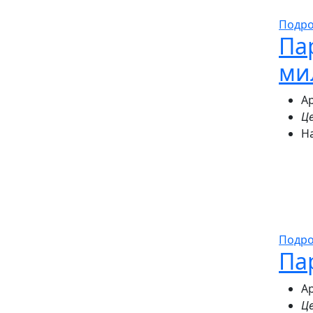
Подр
Па
ми
Ар
Це
Н
Подр
Па
Ар
Це