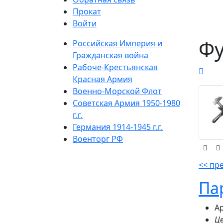
Прокат
Войти
Фу
Российская Империя и
Гражданская война
Рабоче-Крестьянская
Красная Армия
Военно-Морской Флот
Советская Армия 1950-1980
г.г.
Германия 1914-1945 г.г.
Военторг РФ
<< пр
Па
Ар
Це