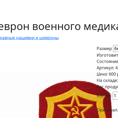
врон военного медика 
кавные нашивки и шевроны
Размер
Изготовит
Состояние
Артикул: 
Цена:
600 
На складе
Вес продук
Кол-во:
Оригинал