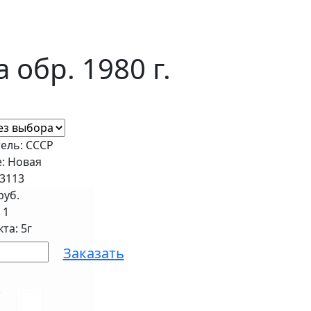
обр. 1980 г.
ель: СССР
: Новая
43113
руб.
:
1
та: 5г
Заказать
.