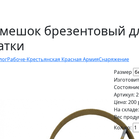
мешок брезентовый д
атки
лог
Рабоче-Крестьянская Красная Армия
Снаряжение
Размер
Изготовит
Состояние
Артикул: 
Цена:
200 
На складе
Вес продук
Кол-во: