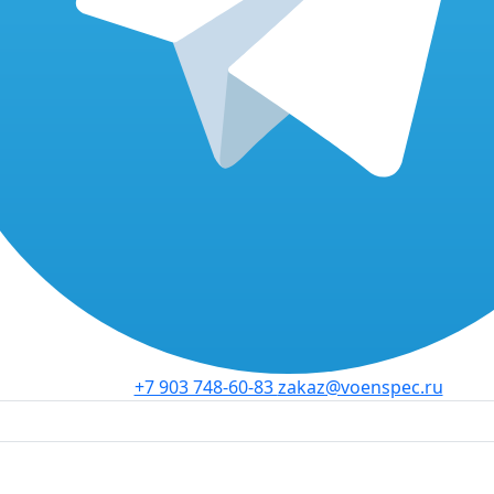
+7 903 748-60-83
zakaz@voenspec.ru