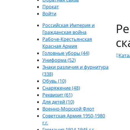
Прокат
Войти
Ре
Российская Империя и
Гражданская война
ск
Рабоче-Крестьянская
Красная Армия
Головные уборы (44)
Ката
Униформа (52)
Знаки различия и фурнитура
(338)
Обувь (10)
Снаряжение (48)
Реквизит (61)
Для детей (10)
Военно-Морской Флот
Советская Армия 1950-1980
г.г.
Германия 1914-1945 г.г.