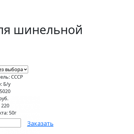
ля шинельной
ель: СССР
: Б/у
25020
руб.
:
220
та: 50г
Заказать