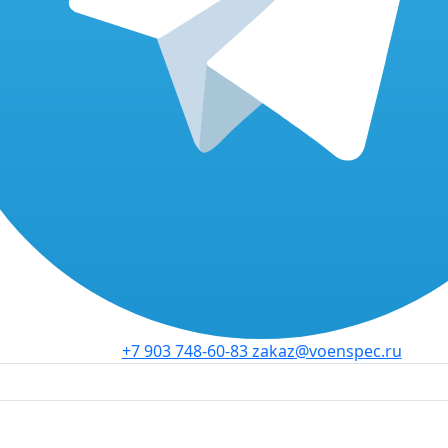
+7 903 748-60-83
zakaz@voenspec.ru