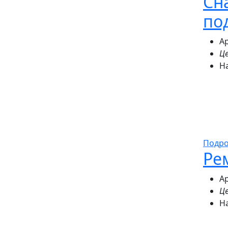
Сн
по
Ар
Це
Н
Подр
Ре
Ар
Це
Н