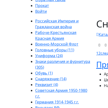
Прокат
Войти
Сн
Российская Империя и
Гражданская война
Рабоче-Крестьянская
Ката
Красная Армия
Военно-Морской Флот
Головные уборы (11)
1
2
сле
Униформа (24)
Знаки различия и фурнитура
Пр
(305)
Обувь (1)
Ар
Снаряжение (14)
Це
Реквизит (4)
Н
Советская Армия 1950-1980
г.г.
Германия 1914-1945 г.г.
Военторг РФ