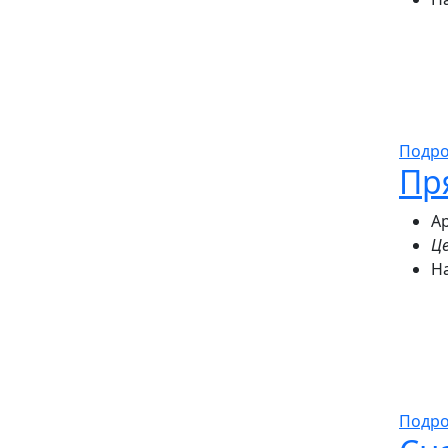
Подр
Пр
Ар
Це
Н
Подр