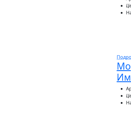
Це
Н
Подр
Мо
Им
Ар
Це
Н