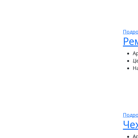
Подр
Ре
Ар
Це
Н
Подр
Че
Ар