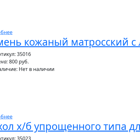
обнее
мень кожаный матросский с
тикул: 35016
на:
800 руб.
аличие:
Нет в наличии
обнее
хол х/б упрощенного типа д
тикул: 35023