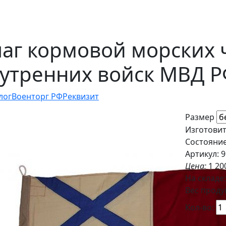
аг кормовой морских 
утренних войск МВД Р
лог
Военторг РФ
Реквизит
Размер
Изготовит
Состояни
Артикул: 
Цена:
1 20
На складе
Вес продук
Кол-во: