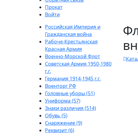
Прокат
Войти
Фл
Российская Империя и
Гражданская война
вн
Рабоче-Крестьянская
Красная Армия
Военно-Морской Флот
Ката
Советская Армия 1950-1980
г.г.
Германия 1914-1945 г.г.
Военторг РФ
Головные уборы (51)
Униформа (57)
Знаки различия (514)
Обувь (5)
Снаряжение (9)
Реквизит (6)