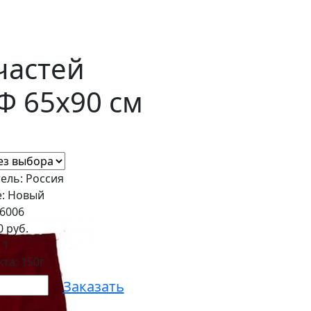
частей
Ф 65х90 см
ель: Россия
е: Новый
96006
0 руб.
:
1
та: 150г
Заказать