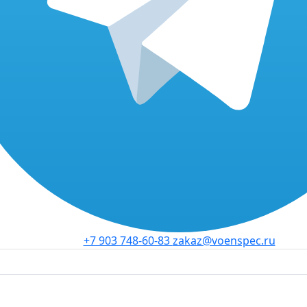
+7 903 748-60-83
zakaz@voenspec.ru