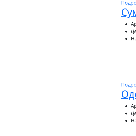
Подр
Су
Ар
Це
Н
Подр
Од
Ар
Це
Н