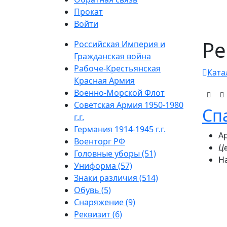
Прокат
Войти
Ре
Российская Империя и
Гражданская война
Рабоче-Крестьянская
Ката
Красная Армия
Военно-Морской Флот
Советская Армия 1950-1980
Сп
г.г.
Германия 1914-1945 г.г.
Ар
Военторг РФ
Це
Головные уборы (51)
Н
Униформа (57)
Знаки различия (514)
Обувь (5)
Снаряжение (9)
Реквизит (6)