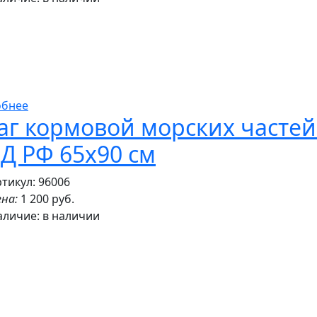
обнее
аг кормовой морских частей
Д РФ 65х90 см
тикул: 96006
на:
1 200 руб.
аличие:
в наличии