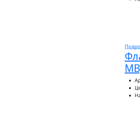
Подр
Фл
МВ
Ар
Це
Н