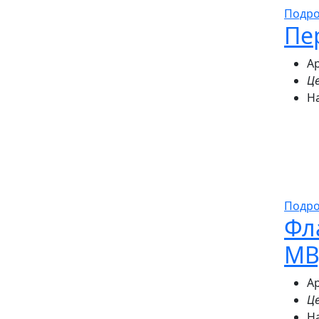
Подр
Пе
Ар
Це
Н
Подр
Фл
МВ
Ар
Це
Н