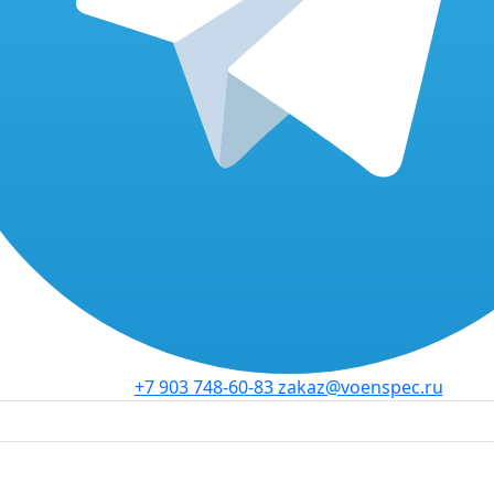
+7 903 748-60-83
zakaz@voenspec.ru