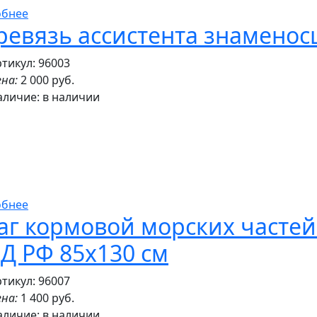
обнее
ревязь ассистента знаменос
тикул: 96003
на:
2 000 руб.
аличие:
в наличии
обнее
аг кормовой морских частей
Д РФ 85х130 см
тикул: 96007
на:
1 400 руб.
аличие:
в наличии