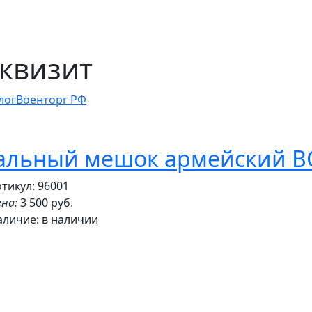
квизит
лог
Военторг РФ
альный мешок армейский В
тикул: 96001
на:
3 500 руб.
аличие:
в наличии